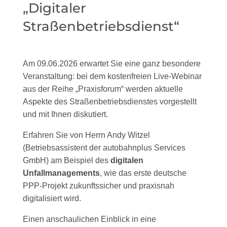
„Digitaler
Straßenbetriebsdienst“
Am 09.06.2026 erwartet Sie eine ganz besondere
Veranstaltung: bei dem kostenfreien Live-Webinar
aus der Reihe „Praxisforum“ werden aktuelle
Aspekte des Straßenbetriebsdienstes vorgestellt
und mit Ihnen diskutiert.
Erfahren Sie von Herrn Andy Witzel
(Betriebsassistent der
a
utobahn
p
lus
Services
GmbH
)
am Beispiel des
digitalen
Unfallmanagements
,
w
ie
das erste
deutsche
PPP-Projekt zukunftssicher und praxisnah
digitalisiert
wird.
E
inen anschaulichen Einblick in
eine